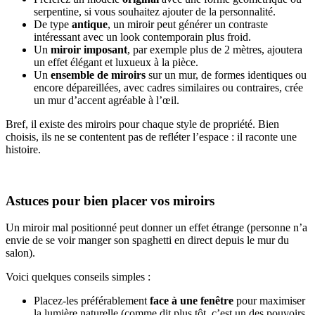
serpentine, si vous souhaitez ajouter de la personnalité.
De type
antique
,
un miroir peut générer un contraste
intéressant avec un look contemporain plus froid.
Un
miroir imposant
, par exemple plus de 2 mètres, ajoutera
un effet élégant et luxueux à la pièce.
Un
ensemble de miroirs
sur un mur, de formes identiques ou
encore dépareillées, avec cadres similaires ou contraires, crée
un mur d’accent agréable à l’œil.
Bref, il existe des miroirs pour chaque style de propriété. Bien
choisis, ils ne se contentent pas de refléter l’espace : il raconte une
histoire.
Astuces pour bien placer vos miroirs
Un miroir mal positionné peut donner un effet étrange (personne n’a
envie de se voir manger son spaghetti en direct depuis le mur du
salon).
Voici quelques conseils simples :
Placez-les préférablement
face à une fenêtre
pour maximiser
la lumière naturelle (comme dit plus tôt, c’est un des pouvoirs